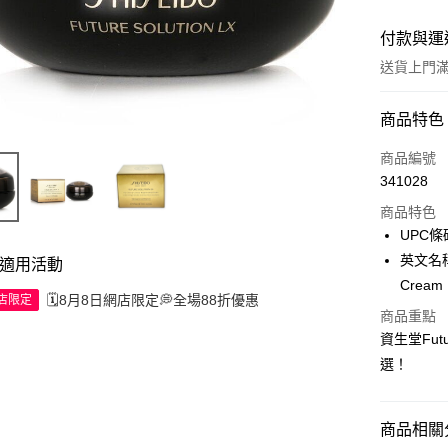
付款與運
送貨上門滿H
付款方式
商品特色
信用卡
商品編號
341028
Apple Pay
商品特色
AlipayHK
UPC條碼
英文名稱:S
適用活動
WeChat P
Cream 
🗓️8月8日網店限定💭全場88折優惠
網店限定
商品重點
送貨方式
資生堂Fut
選！
JD京東物
滿 HK$2
商品相關分
付款後門市