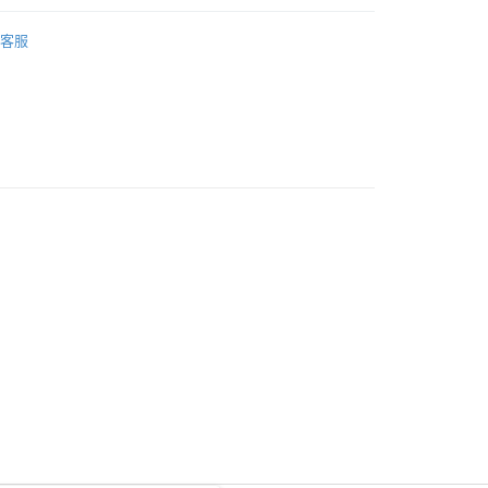
，並不會安排重寄
眼部護理
眼霜
客服