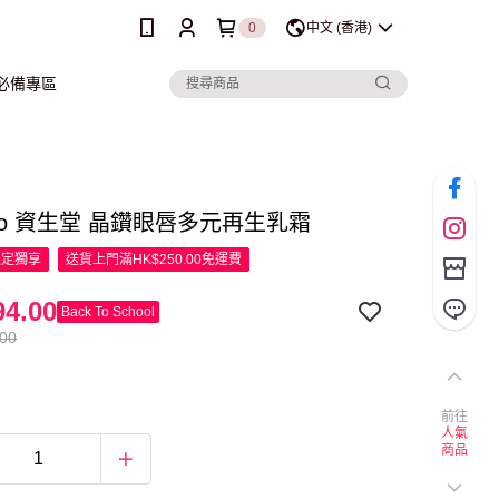
0
中文 (香港)
行必備專區
eido 資生堂 晶鑽眼唇多元再生乳霜
限定
獨享
送貨上門滿HK$250.00免運費
4.00
Back To School
.00
前往
人氣
商品