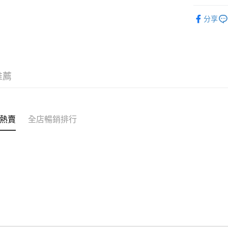
訂單作廢
護膚保養
免運費
分享
推薦
熱賣
全店暢銷排行