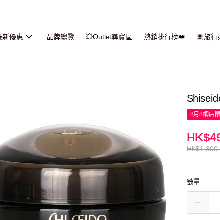
最新優惠
品牌總覽
💥Outlet尋寶區
熱銷排行榜👑
🛅旅
Shis
8月8網店
HK$49
HK$1,300
數量