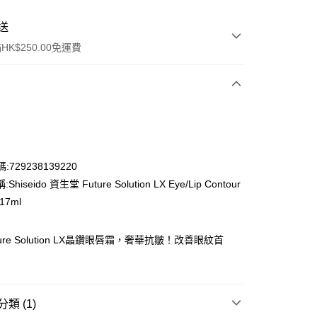
送
K$250.00免運費
:729238139220
hiseido 資生堂 Future Solution LX Eye/Lip Contour
ay
17ml
ure Solution LX晶鑽眼唇霜，奢華抗皺！改善眼紋首
流，訂單確認發貨後2-4個工作天送達
運費表
50.00 或以上免運費
類 (1)
自取，訂單確認後2-4個工作天到店，7天內取。逾期後