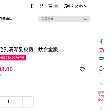
0
中文 (香港)
行必備專區
ar 毛孔清潔剷皮機 - 鈦合金版
K$250.00免運費
8.00
0
前往
人氣
商品