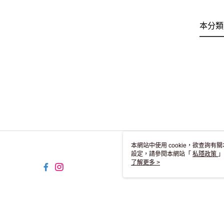
本分類
本網站中使用 cookie，欲查詢有關
設定，請參閱本網站「
私隱政策
」
用 cookie。
了解更多 >