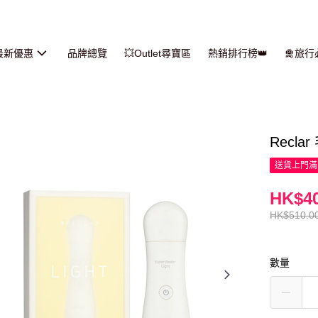
最新優惠
品牌總覽
💥Outlet尋寶區
熱銷排行榜👑
🛅旅
Recl
送貨上門滿H
HK$40
HK$510.0
數量