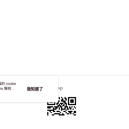
，並不會安排重寄
 cookie
e 聲明使
我知道了
官方APP