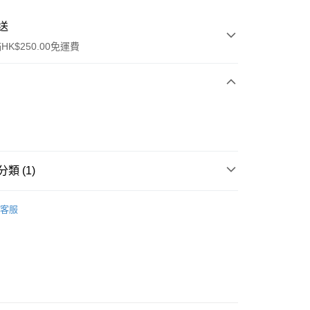
送
K$250.00免運費
類 (1)
ay
件
美容儀器
美容儀
客服
流，訂單確認發貨後2-4個工作天送達
運費表
50.00 或以上免運費
自取，訂單確認後2-4個工作天到店，7天內取。逾期後