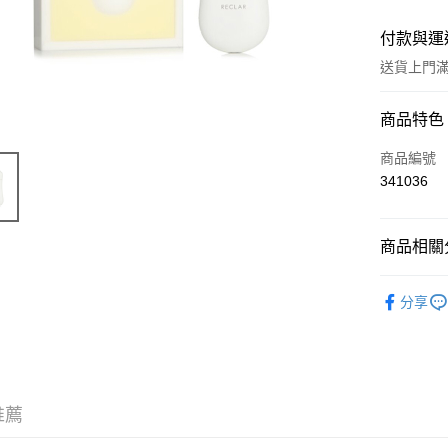
付款與運
送貨上門滿H
付款方式
商品特色
信用卡
商品編號
341036
Apple Pay
AlipayHK
商品相關分
WeChat P
工具及配
分享
送貨方式
JD京東物
滿 HK$2
推薦
付款後門市