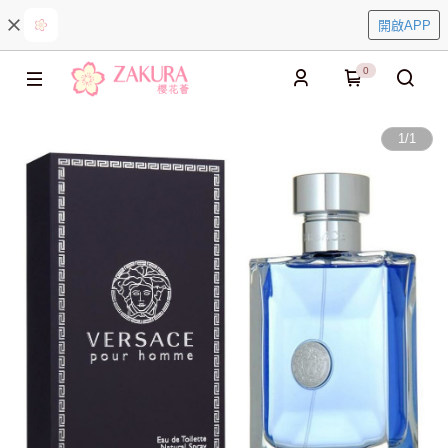
開啟APP
0
1
/
1