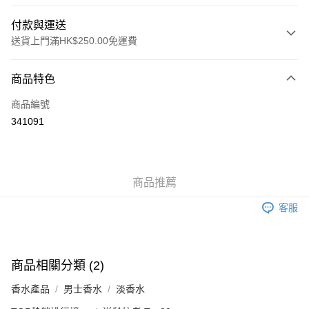
付款與運送
送貨上門滿HK$250.00免運費
付款方式
商品特色
信用卡
商品編號
Apple Pay
341091
AlipayHK
WeChat Pay
商品推薦
送貨方式
客服
JD京東物流，訂單確認發貨後2-4個工作天送達
運費表
滿 HK$250.00 或以上免運費
付款後門市自取，訂單確認後2-4個工作天到店，7天內取。逾期後
商品相關分類 (2)
訂單作廢，並不會安排重寄
香水產品
男士香水
淡香水
免運費