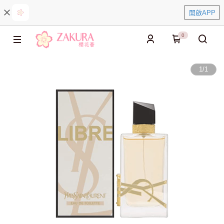
開啟APP
0
1
/
1