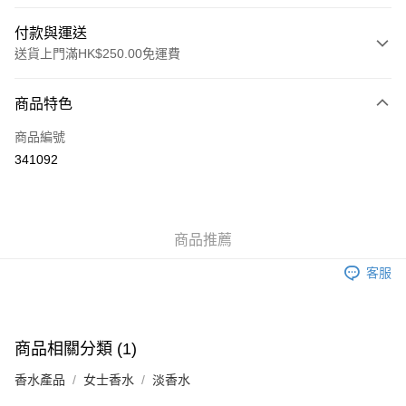
付款與運送
送貨上門滿HK$250.00免運費
付款方式
商品特色
信用卡
商品編號
Apple Pay
341092
AlipayHK
WeChat Pay
商品推薦
送貨方式
客服
JD京東物流，訂單確認發貨後2-4個工作天送達
運費表
滿 HK$250.00 或以上免運費
付款後門市自取，訂單確認後2-4個工作天到店，7天內取。逾期後
商品相關分類 (1)
訂單作廢，並不會安排重寄
香水產品
女士香水
淡香水
免運費