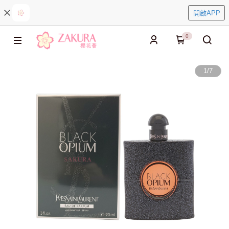
開啟APP
0
1
/
7