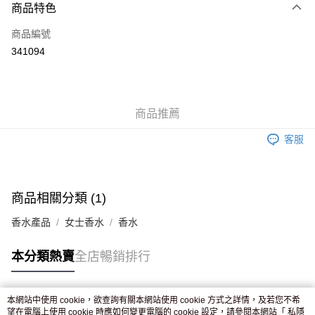
商品特色
信用卡
商品編號
Apple Pay
341094
AlipayHK
WeChat Pay
商品推薦
送貨方式
客服
JD京東物流，訂單確認發貨後2-4個工作天送達
運費表
滿 HK$250.00 或以上免運費
付款後門市自取，訂單確認後2-4個工作天到店，7天內取。逾期後
商品相關分類 (1)
訂單作廢，並不會安排重寄
香水產品
女士香水
香水
免運費
本分類熱賣
全店暢銷排行
本網站中使用 cookie，欲查詢有關本網站使用 cookie 方式之詳情，及若您不希
熱門標籤
望在電腦上使用 cookie 時應如何變更電腦的 cookie 設定，請參閱本網站「
私隱