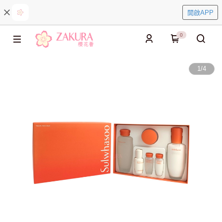
開啟APP
0
1
/
4