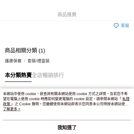
WeChat Pay
商品推薦
送貨方式
客服
JD京東物流，訂單確認發貨後2-4個工作天送達
運費表
滿 HK$250.00 或以上免運費
付款後門市自取，訂單確認後2-4個工作天到店，7天內取。逾期後
商品相關分類 (1)
訂單作廢，並不會安排重寄
護膚保養
套裝/禮盒裝
免運費
本分類熱賣
全店暢銷排行
本網站中使用 cookie，欲查詢有關本網站使用 cookie 方式之詳情，及若您不希
熱門標籤
望在電腦上使用 cookie 時應如何變更電腦的 cookie 設定，請參閱本網站「
私隱
政策
」之 Cookie 聲明。您繼續使用本網站即表示您同意本公司得按本網站使用
條款之 Cookie 聲明使用 cookie。
了解更多 >
熱銷排行
最新商品
人氣推薦
我知道了