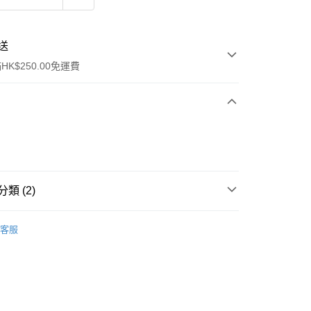
送
K$250.00免運費
類 (2)
ay
女士香水
淡香水
客服
排行榜👑
逆齡抗老 Top20
流，訂單確認發貨後2-4個工作天送達
運費表
50.00 或以上免運費