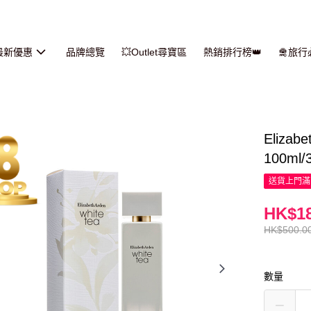
最新優惠
品牌總覽
💥Outlet尋寶區
熱銷排行榜👑
🛅旅
Eliza
100ml/
送貨上門滿H
HK$18
HK$500.0
數量