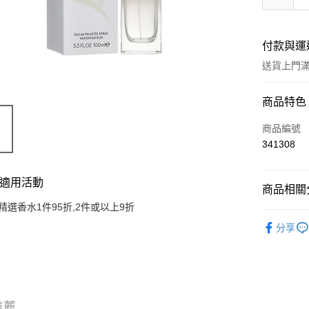
付款與運
送貨上門滿H
付款方式
商品特色
信用卡
商品編號
341308
Apple Pay
AlipayHK
適用活動
商品相關分
WeChat P
精選香水1件95折,2件或以上9折
香水產品
分享
TOP熱銷
送貨方式
JD京東物
滿 HK$2
推薦