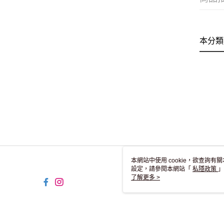
本分類
本網站中使用 cookie，欲查詢有關
設定，請參閱本網站「
私隱政策
」
用 cookie。
了解更多 >