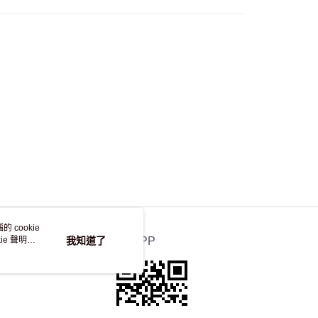
自取，訂單確認後2-4個工作天到店，7天內取。逾期後
，並不會安排重寄
 cookie
e 聲明使
我知道了
官方APP