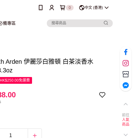
0
中文 (香港)
行必備專區
beth Arden 伊麗莎白雅頓 白茶淡香水
3.3oz
K$250.00免運費
8.00
0
前往
人氣
商品