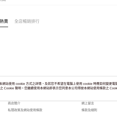
付款後門市
訂單作廢
免運費
熱賣
全店暢銷排行
本網站使用 cookie 方式之詳情，及若您不希望在電腦上使用 cookie 時應如何變更電腦的
之 Cookie 聲明。您繼續使用本網站即表示您同意本公司得按本網站使用條款之 Cooki
關於我們
客戶服務
品牌故事
購物說明
商店簡介
網上留言
私隱政策及網站使用條款
條款及細則