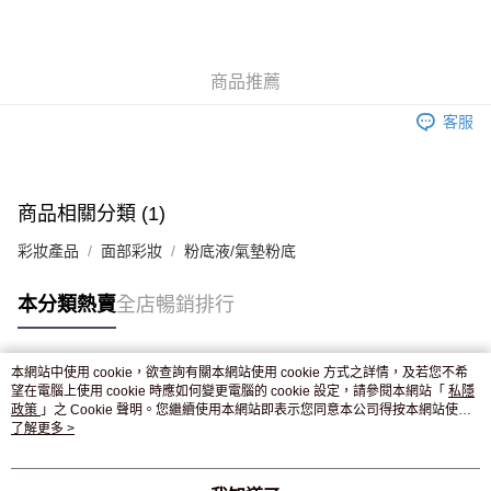
AlipayHK
WeChat Pay
商品推薦
送貨方式
客服
JD京東物流，訂單確認發貨後2-4個工作天送達
運費表
滿 HK$250.00 或以上免運費
付款後門市自取，訂單確認後2-4個工作天到店，7天內取。逾期後
商品相關分類 (1)
訂單作廢，並不會安排重寄
彩妝產品
面部彩妝
粉底液/氣墊粉底
免運費
本分類熱賣
全店暢銷排行
本網站中使用 cookie，欲查詢有關本網站使用 cookie 方式之詳情，及若您不希
熱門標籤
望在電腦上使用 cookie 時應如何變更電腦的 cookie 設定，請參閱本網站「
私隱
政策
」之 Cookie 聲明。您繼續使用本網站即表示您同意本公司得按本網站使用
條款之 Cookie 聲明使用 cookie。
了解更多 >
熱銷排行
最新商品
人氣推薦