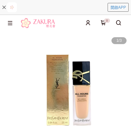
開啟APP
0
1
/
3