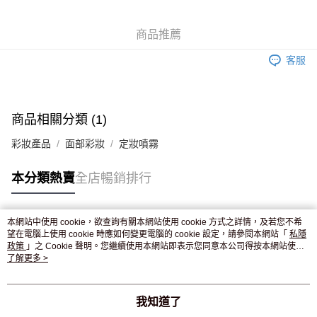
WeChat Pay
商品推薦
送貨方式
客服
JD京東物流，訂單確認發貨後2-4個工作天送達
運費表
滿 HK$250.00 或以上免運費
付款後門市自取，訂單確認後2-4個工作天到店，7天內取。逾期後
商品相關分類 (1)
訂單作廢，並不會安排重寄
彩妝產品
面部彩妝
定妝噴霧
免運費
本分類熱賣
全店暢銷排行
本網站中使用 cookie，欲查詢有關本網站使用 cookie 方式之詳情，及若您不希
熱門標籤
望在電腦上使用 cookie 時應如何變更電腦的 cookie 設定，請參閱本網站「
私隱
政策
」之 Cookie 聲明。您繼續使用本網站即表示您同意本公司得按本網站使用
條款之 Cookie 聲明使用 cookie。
了解更多 >
熱銷排行
最新商品
人氣推薦
我知道了