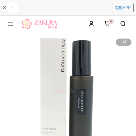
開啟APP
0
1
/
4