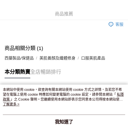
WeChat Pay
商品推薦
送貨方式
客服
JD京東物流，訂單確認發貨後2-4個工作天送達
運費表
滿 HK$250.00 或以上免運費
付款後門市自取，訂單確認後2-4個工作天到店，7天內取。逾期後
商品相關分類 (1)
訂單作廢，並不會安排重寄
西藥製品/保健品
美肌養顏及纖體修身
口服美肌產品
免運費
本分類熱賣
全店暢銷排行
本網站中使用 cookie，欲查詢有關本網站使用 cookie 方式之詳情，及若您不希
熱門標籤
望在電腦上使用 cookie 時應如何變更電腦的 cookie 設定，請參閱本網站「
私隱
政策
」之 Cookie 聲明。您繼續使用本網站即表示您同意本公司得按本網站使用
條款之 Cookie 聲明使用 cookie。
了解更多 >
熱銷排行
最新商品
人氣推薦
我知道了