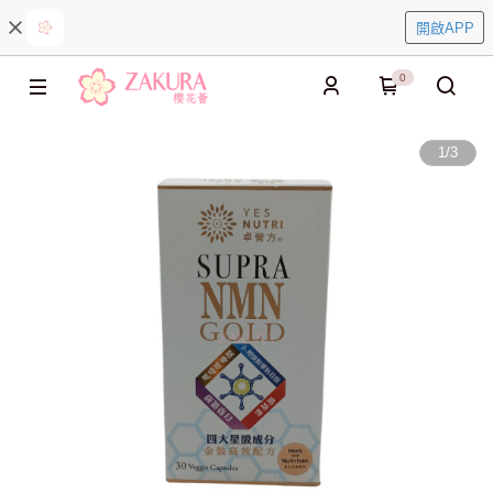
開啟APP
0
1
/
3