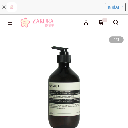
開啟APP
0
1
/
3