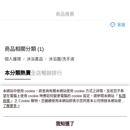
WeChat Pay
商品推薦
送貨方式
客服
JD京東物流，訂單確認發貨後2-4個工作天送達
運費表
滿 HK$250.00 或以上免運費
付款後門市自取，訂單確認後2-4個工作天到店，7天內取。逾期後
商品相關分類 (1)
訂單作廢，並不會安排重寄
個人護理
沐浴產品
沐浴露/洗手液
免運費
本分類熱賣
全店暢銷排行
本網站中使用 cookie，欲查詢有關本網站使用 cookie 方式之詳情，及若您不希
熱門標籤
望在電腦上使用 cookie 時應如何變更電腦的 cookie 設定，請參閱本網站「
私隱
政策
」之 Cookie 聲明。您繼續使用本網站即表示您同意本公司得按本網站使用
條款之 Cookie 聲明使用 cookie。
了解更多 >
熱銷排行
最新商品
人氣推薦
我知道了