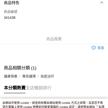
商品特色
信用卡
商品編號
Apple Pay
341438
AlipayHK
WeChat Pay
商品推薦
送貨方式
客服
JD京東物流，訂單確認發貨後2-4個工作天送達
運費表
滿 HK$250.00 或以上免運費
付款後門市自取，訂單確認後2-4個工作天到店，7天內取。逾期後
商品相關分類 (1)
訂單作廢，並不會安排重寄
護膚保養
專效護理
祛痘淡印
免運費
本分類熱賣
全店暢銷排行
本網站中使用 cookie，欲查詢有關本網站使用 cookie 方式之詳情，及若您不希
熱門標籤
望在電腦上使用 cookie 時應如何變更電腦的 cookie 設定，請參閱本網站「
私隱