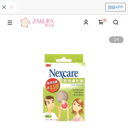
開啟APP
0
1
/
4