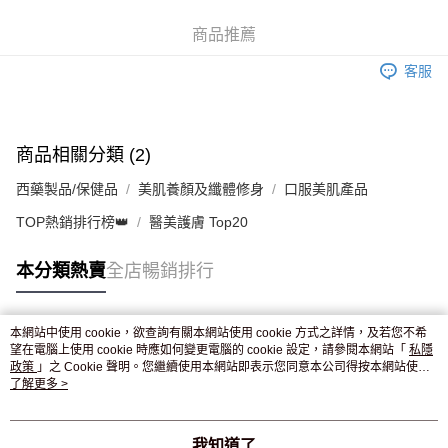
WeChat Pay
商品推薦
送貨方式
客服
JD京東物流，訂單確認發貨後2-4個工作天送達
運費表
滿 HK$250.00 或以上免運費
付款後門市自取，訂單確認後2-4個工作天到店，7天內取。逾期後
商品相關分類 (2)
訂單作廢，並不會安排重寄
西藥製品/保健品
美肌養顏及纖體修身
口服美肌產品
免運費
TOP熱銷排行榜👑
醫美護膚 Top20
本分類熱賣
全店暢銷排行
本網站中使用 cookie，欲查詢有關本網站使用 cookie 方式之詳情，及若您不希
熱門標籤
望在電腦上使用 cookie 時應如何變更電腦的 cookie 設定，請參閱本網站「
私隱
政策
」之 Cookie 聲明。您繼續使用本網站即表示您同意本公司得按本網站使用
條款之 Cookie 聲明使用 cookie。
了解更多 >
熱銷排行
最新商品
人氣推薦
我知道了