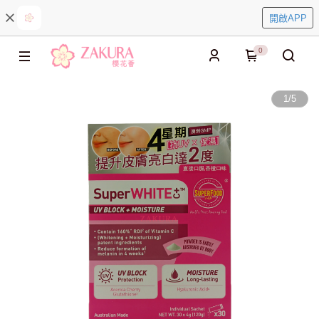
開啟APP
0
1
/
5