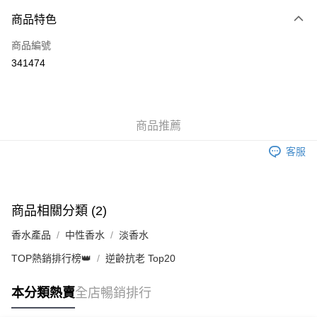
付款方式
商品特色
信用卡
商品編號
Apple Pay
341474
AlipayHK
WeChat Pay
商品推薦
送貨方式
客服
JD京東物流，訂單確認發貨後2-4個工作天送達
運費表
滿 HK$250.00 或以上免運費
付款後門市自取，訂單確認後2-4個工作天到店，7天內取。逾期後
商品相關分類 (2)
訂單作廢，並不會安排重寄
香水產品
中性香水
淡香水
免運費
TOP熱銷排行榜👑
逆齡抗老 Top20
本分類熱賣
全店暢銷排行