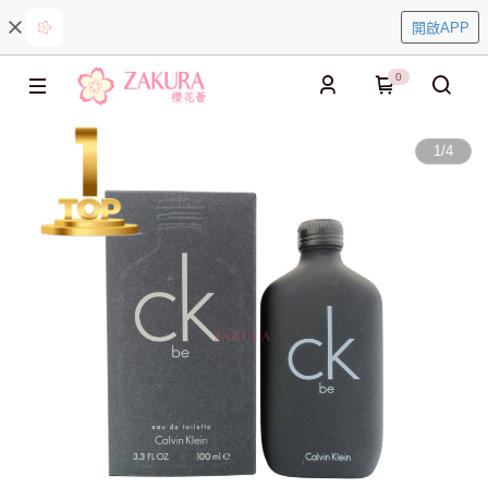
開啟APP
0
1
/
4