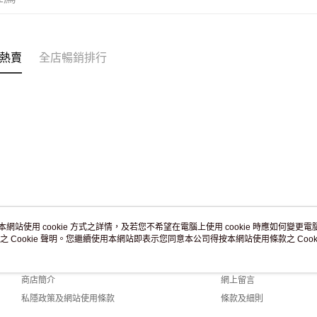
訂單作廢
免運費
熱賣
全店暢銷排行
本網站使用 cookie 方式之詳情，及若您不希望在電腦上使用 cookie 時應如何變更電腦的
之 Cookie 聲明。您繼續使用本網站即表示您同意本公司得按本網站使用條款之 Cooki
關於我們
客戶服務
品牌故事
購物說明
商店簡介
網上留言
私隱政策及網站使用條款
條款及細則