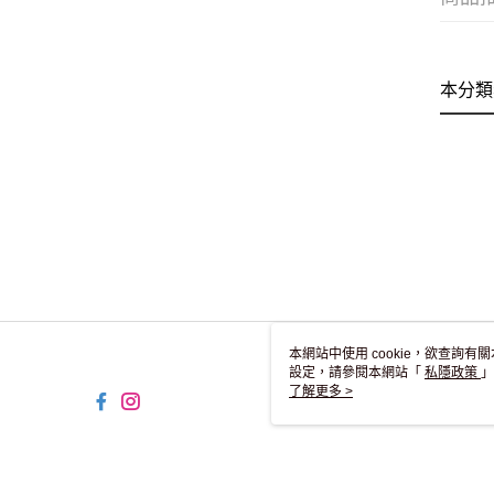
本分類
本網站中使用 cookie，欲查詢有關
設定，請參閱本網站「
私隱政策
」
用 cookie。
了解更多 >