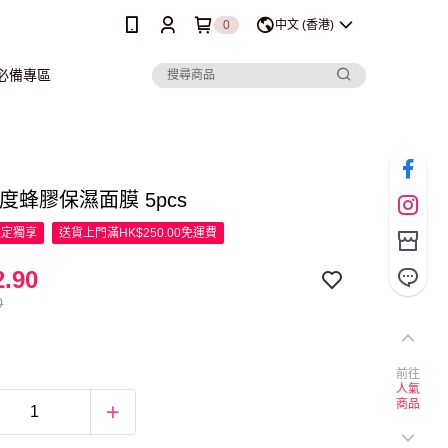
0
中文 (香港)
行必備專區
濃度蜂膠保濕面膜 5pcs
限定
獨享
送貨上門滿HK$250.00免運費
.90
0
前往
人氣
商品