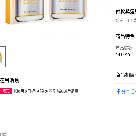
付款與運
送貨上門滿H
付款方式
商品特色
信用卡
商品編號
341490
Apple Pay
AlipayHK
商品相關分
適用活動
WeChat P
護膚保養
🗓️8月8日網店限定💭全場88折優惠
網店限定
分享
送貨方式
JD京東物
滿 HK$2
付款後門市
推薦