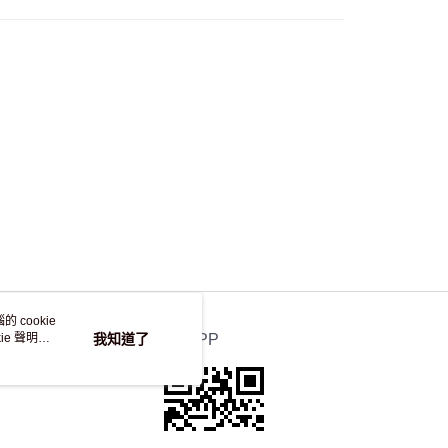
，並不會安排重寄
 cookie
e 聲明使
我知道了
官方APP