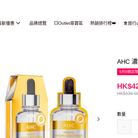
最新優惠
品牌總覽
💥Outlet尋寶區
熱銷排行榜👑
🛅旅
AHC 
8月8網店
HK$42
HK$338.0
數量