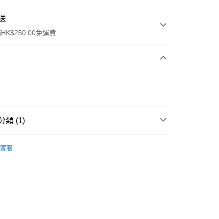
送
K$250.00免運費
類 (1)
ay
面膜
片裝面膜
客服
流，訂單確認發貨後2-4個工作天送達
運費表
50.00 或以上免運費
自取，訂單確認後2-4個工作天到店，7天內取。逾期後