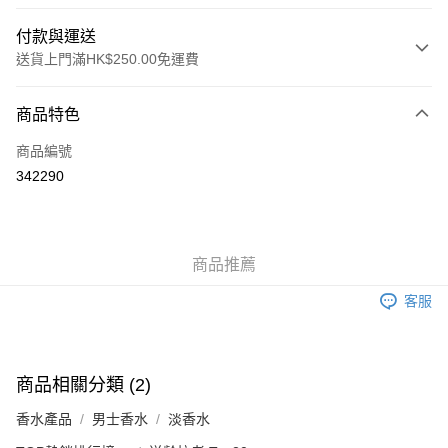
付款與運送
送貨上門滿HK$250.00免運費
付款方式
商品特色
信用卡
商品編號
Apple Pay
342290
AlipayHK
WeChat Pay
商品推薦
送貨方式
客服
JD京東物流，訂單確認發貨後2-4個工作天送達
運費表
滿 HK$250.00 或以上免運費
付款後門市自取，訂單確認後2-4個工作天到店，7天內取。逾期後
商品相關分類 (2)
訂單作廢，並不會安排重寄
香水產品
男士香水
淡香水
免運費