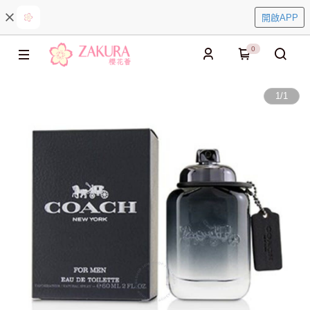
開啟APP
0
1
/
1