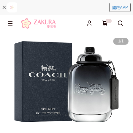
開啟APP
0
1
/
1