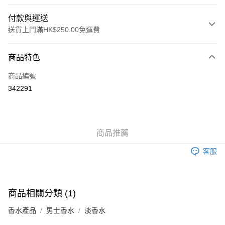
付款與運送
送貨上門滿HK$250.00免運費
付款方式
商品特色
信用卡
商品編號
Apple Pay
342291
AlipayHK
WeChat Pay
商品推薦
送貨方式
客服
JD京東物流，訂單確認發貨後2-4個工作天送達
運費表
滿 HK$250.00 或以上免運費
付款後門市自取，訂單確認後2-4個工作天到店，7天內取。逾期後
商品相關分類 (1)
訂單作廢，並不會安排重寄
香水產品
男士香水
淡香水
免運費