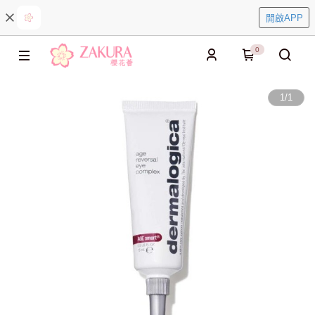
開啟APP
0
1
/
1