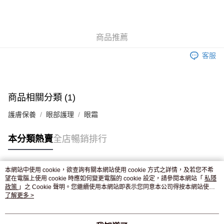
AlipayHK
WeChat Pay
商品推薦
送貨方式
客服
JD京東物流，訂單確認發貨後2-4個工作天送達
運費表
滿 HK$250.00 或以上免運費
付款後門市自取，訂單確認後2-4個工作天到店，7天內取。逾期後
商品相關分類 (1)
訂單作廢，並不會安排重寄
護膚保養
眼部護理
眼霜
免運費
本分類熱賣
全店暢銷排行
本網站中使用 cookie，欲查詢有關本網站使用 cookie 方式之詳情，及若您不希
熱門標籤
望在電腦上使用 cookie 時應如何變更電腦的 cookie 設定，請參閱本網站「
私隱
政策
」之 Cookie 聲明。您繼續使用本網站即表示您同意本公司得按本網站使用
條款之 Cookie 聲明使用 cookie。
了解更多 >
熱銷排行
最新商品
人氣推薦