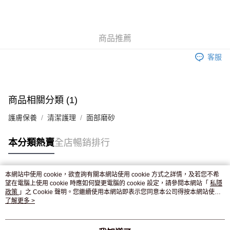
AlipayHK
WeChat Pay
商品推薦
送貨方式
客服
JD京東物流，訂單確認發貨後2-4個工作天送達
運費表
滿 HK$250.00 或以上免運費
付款後門市自取，訂單確認後2-4個工作天到店，7天內取。逾期後
商品相關分類 (1)
訂單作廢，並不會安排重寄
護膚保養
清潔護理
面部磨砂
免運費
本分類熱賣
全店暢銷排行
本網站中使用 cookie，欲查詢有關本網站使用 cookie 方式之詳情，及若您不希
熱門標籤
望在電腦上使用 cookie 時應如何變更電腦的 cookie 設定，請參閱本網站「
私隱
政策
」之 Cookie 聲明。您繼續使用本網站即表示您同意本公司得按本網站使用
條款之 Cookie 聲明使用 cookie。
了解更多 >
熱銷排行
最新商品
人氣推薦