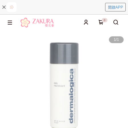
開啟APP
0
1
/
1