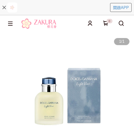
開啟APP
0
1
/
1