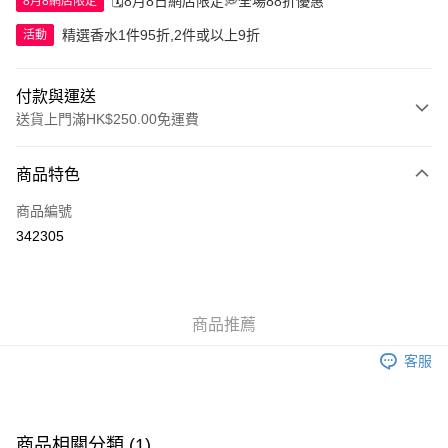
🗓️8月8日網店限定💭全場88折優惠
8月8網店限定
精選香水1件95折,2件或以上9折
活動
付款與運送
送貨上門滿HK$250.00免運費
付款方式
商品特色
信用卡
商品編號
Apple Pay
342305
AlipayHK
WeChat Pay
商品推薦
送貨方式
客服
JD京東物流，訂單確認發貨後2-4個工作天送達
運費表
滿 HK$250.00 或以上免運費
付款後門市自取，訂單確認後2-4個工作天到店，7天內取。逾期後
商品相關分類 (1)