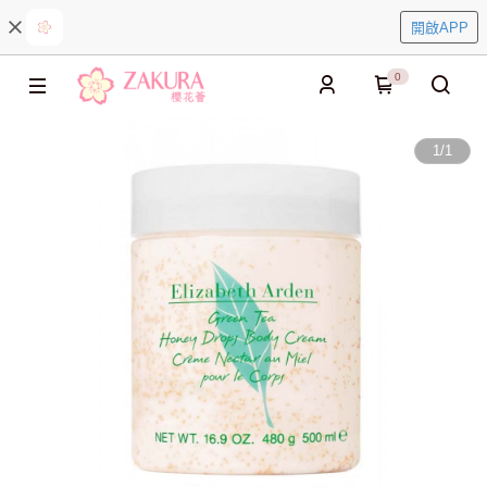
開啟APP
0
1
/
1