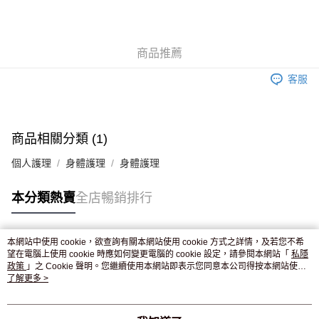
AlipayHK
WeChat Pay
商品推薦
送貨方式
客服
JD京東物流，訂單確認發貨後2-4個工作天送達
運費表
滿 HK$250.00 或以上免運費
付款後門市自取，訂單確認後2-4個工作天到店，7天內取。逾期後
商品相關分類 (1)
訂單作廢，並不會安排重寄
個人護理
身體護理
身體護理
免運費
本分類熱賣
全店暢銷排行
本網站中使用 cookie，欲查詢有關本網站使用 cookie 方式之詳情，及若您不希
熱門標籤
望在電腦上使用 cookie 時應如何變更電腦的 cookie 設定，請參閱本網站「
私隱
政策
」之 Cookie 聲明。您繼續使用本網站即表示您同意本公司得按本網站使用
條款之 Cookie 聲明使用 cookie。
了解更多 >
熱銷排行
最新商品
人氣推薦