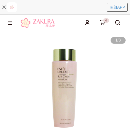
開啟APP
0
1
/
3