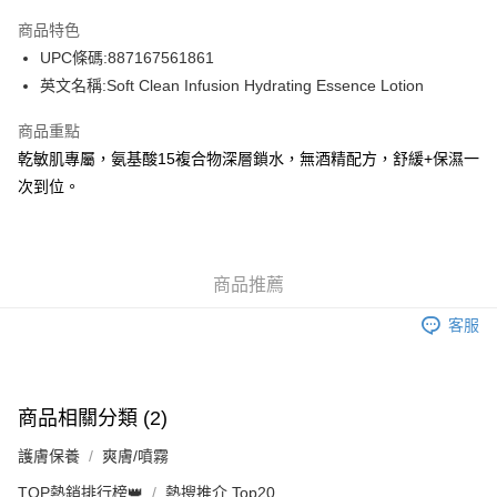
AlipayHK
商品特色
WeChat Pay
UPC條碼:887167561861
英文名稱:Soft Clean Infusion Hydrating Essence Lotion
送貨方式
商品重點
JD京東物流，訂單確認發貨後2-4個工作天送達
運費表
乾敏肌專屬，氨基酸15複合物深層鎖水，無酒精配方，舒緩+保濕一
滿 HK$250.00 或以上免運費
次到位。
付款後門市自取，訂單確認後2-4個工作天到店，7天內取。逾期後
訂單作廢，並不會安排重寄
免運費
商品推薦
客服
商品相關分類 (2)
護膚保養
爽膚/噴霧
TOP熱銷排行榜👑
熱搜推介 Top20