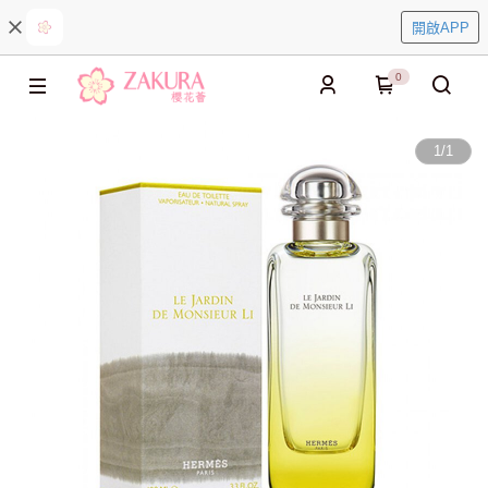
開啟APP
0
1
/
1