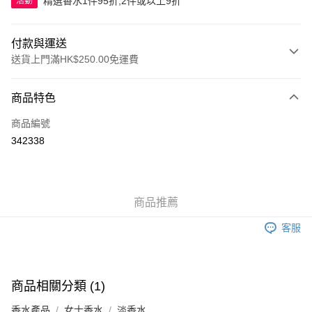
精選香水1件95折,2件或以上9折
活動
付款與運送
送貨上門滿HK$250.00免運費
付款方式
商品特色
信用卡
商品編號
Apple Pay
342338
AlipayHK
WeChat Pay
商品推薦
送貨方式
客服
JD京東物流，訂單確認發貨後2-4個工作天送達
運費表
滿 HK$250.00 或以上免運費
付款後門市自取，訂單確認後2-4個工作天到店，7天內取。逾期後
商品相關分類 (1)
訂單作廢，並不會安排重寄
香水產品
女士香水
淡香水