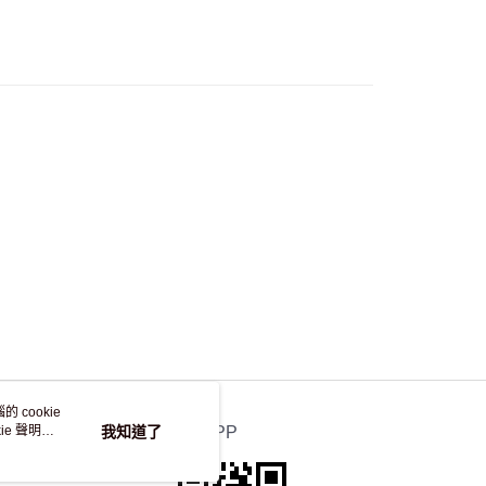
流，訂單確認發貨後2-4個工作天送達
運費表
50.00 或以上免運費
自取，訂單確認後2-4個工作天到店，7天內取。逾期後
，並不會安排重寄
 cookie
e 聲明使
我知道了
官方APP