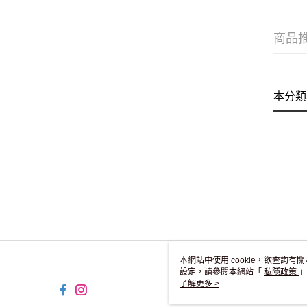
商品
本分類
本網站中使用 cookie，欲查詢有關
設定，請參閱本網站「
私隱政策
」
用 cookie。
了解更多 >