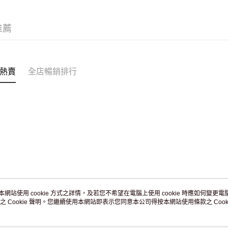
JD京東物
滿 HK$2
推薦
付款後門市
訂單作廢
免運費
熱賣
全店暢銷排行
本網站使用 cookie 方式之詳情，及若您不希望在電腦上使用 cookie 時應如何變更電腦的
之 Cookie 聲明。您繼續使用本網站即表示您同意本公司得按本網站使用條款之 Cooki
關於我們
客戶服務
品牌故事
購物說明