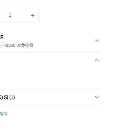
送
K$250.00免運費
類 (1)
ay
女士香水
淡香水
客服