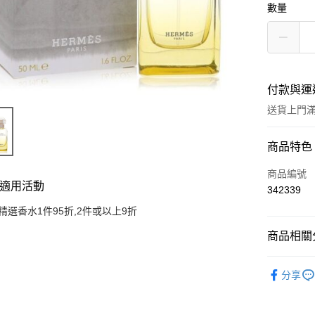
數量
付款與運
送貨上門滿H
付款方式
商品特色
信用卡
商品編號
適用活動
342339
Apple Pay
精選香水1件95折,2件或以上9折
AlipayHK
商品相關分
WeChat P
香水產品
分享
送貨方式