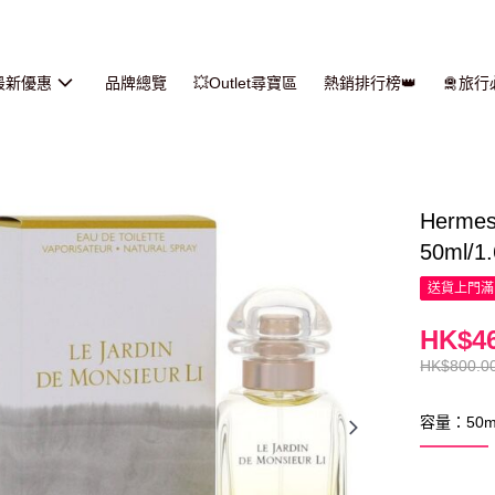
最新優惠
品牌總覽
💥Outlet尋寶區
熱銷排行榜👑
🛅旅
Herm
50ml/1
送貨上門滿H
HK$46
HK$800.0
容量：50m