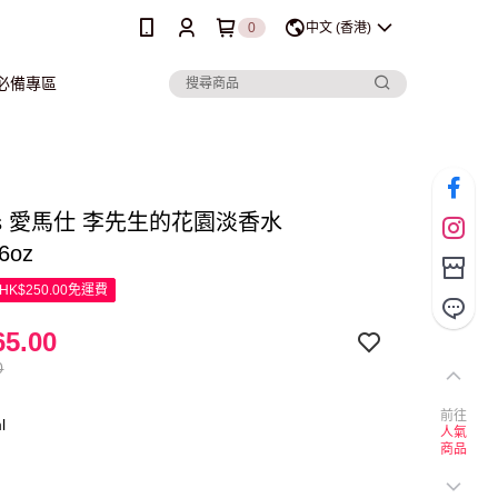
0
中文 (香港)
行必備專區
es 愛馬仕 李先生的花園淡香水
.6oz
K$250.00免運費
5.00
0
前往
l
人氣
商品