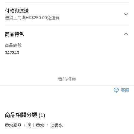
付款與運送
送貨上門滿HK$250.00免運費
付款方式
商品特色
信用卡
商品編號
Apple Pay
342340
AlipayHK
WeChat Pay
商品推薦
送貨方式
客服
JD京東物流，訂單確認發貨後2-4個工作天送達
運費表
滿 HK$250.00 或以上免運費
付款後門市自取，訂單確認後2-4個工作天到店，7天內取。逾期後
商品相關分類 (1)
訂單作廢，並不會安排重寄
香水產品
男士香水
淡香水
免運費