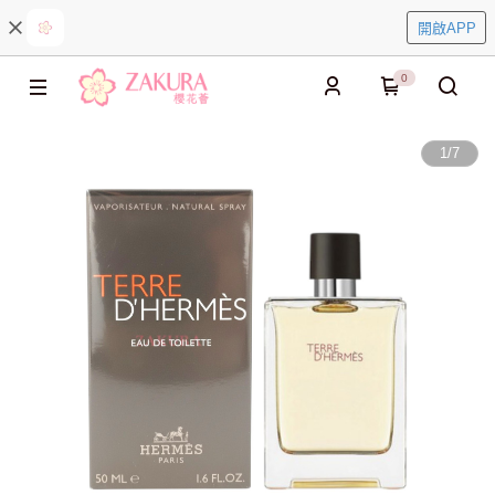
開啟APP
0
1
/
7