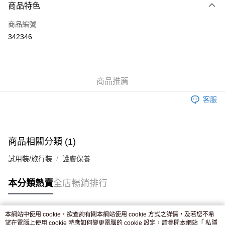
商品特色
信用卡
商品編號
Apple Pay
342346
AlipayHK
WeChat Pay
商品推薦
送貨方式
客服
JD京東物流，訂單確認發貨後2-4個工作天送達
運費表
滿 HK$250.00 或以上免運費
付款後門市自取，訂單確認後2-4個工作天到店，7天內取。逾期後
商品相關分類 (1)
訂單作廢，並不會安排重寄
試用裝/旅行裝
護膚保養
免運費
本分類熱賣
全店暢銷排行
本網站中使用 cookie，欲查詢有關本網站使用 cookie 方式之詳情，及若您不希
熱門標籤
望在電腦上使用 cookie 時應如何變更電腦的 cookie 設定，請參閱本網站「
私隱