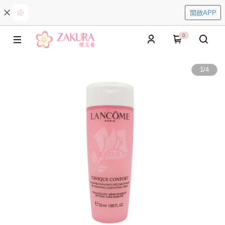
開啟APP
0
1
/
4