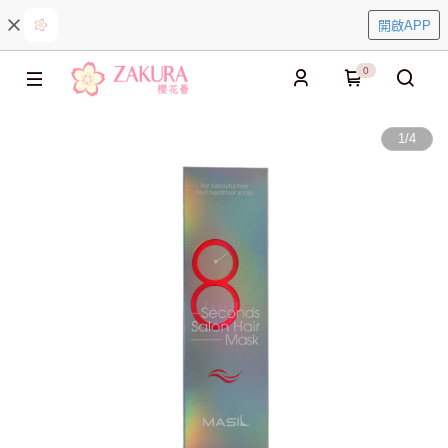
開啟APP
0
1
/
4