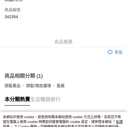
信用卡
商品編號
Apple Pay
342354
AlipayHK
WeChat Pay
商品推薦
送貨方式
客服
JD京東物流，訂單確認發貨後2-4個工作天送達
運費表
滿 HK$250.00 或以上免運費
付款後門市自取，訂單確認後2-4個工作天到店，7天內取。逾期後
商品相關分類 (1)
訂單作廢，並不會安排重寄
頭髮產品
頭髮/頭皮護理
髮膜
免運費
本分類熱賣
全店暢銷排行
本網站中使用 cookie，欲查詢有關本網站使用 cookie 方式之詳情，及若您不希
熱門標籤
望在電腦上使用 cookie 時應如何變更電腦的 cookie 設定，請參閱本網站「
私隱
政策
」之 Cookie 聲明。您繼續使用本網站即表示您同意本公司得按本網站使用