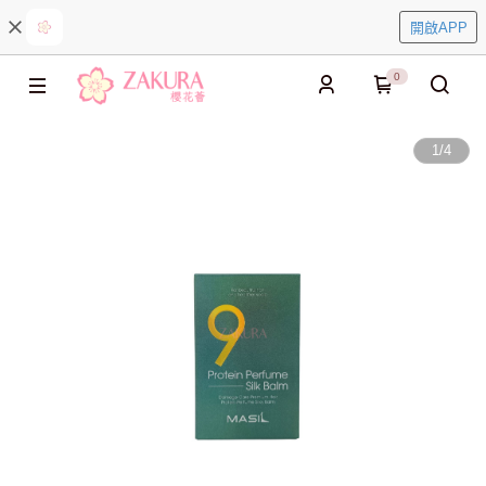
開啟APP
0
1
/
4