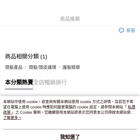
WeChat Pay
商品推薦
送貨方式
客服
JD京東物流，訂單確認發貨後2-4個工作天送達
運費表
滿 HK$250.00 或以上免運費
付款後門市自取，訂單確認後2-4個工作天到店，7天內取。逾期後
商品相關分類 (1)
訂單作廢，並不會安排重寄
頭髮產品
頭髮/頭皮護理
護髮精華
免運費
本分類熱賣
全店暢銷排行
本網站中使用 cookie，欲查詢有關本網站使用 cookie 方式之詳情，及若您不希
熱門標籤
望在電腦上使用 cookie 時應如何變更電腦的 cookie 設定，請參閱本網站「
私隱
政策
」之 Cookie 聲明。您繼續使用本網站即表示您同意本公司得按本網站使用
條款之 Cookie 聲明使用 cookie。
了解更多 >
熱銷排行
最新商品
人氣推薦
我知道了