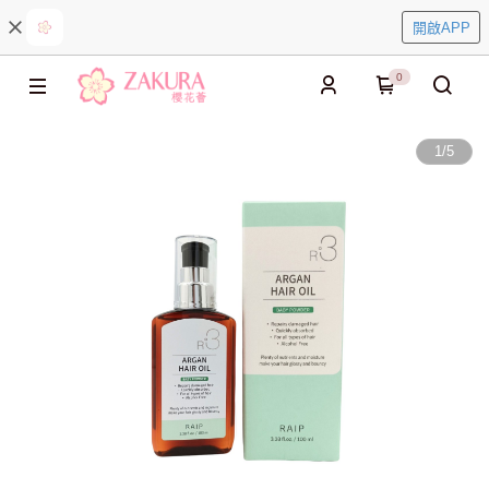
開啟APP
0
1
/
5