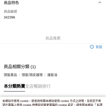
商品特色
信用卡
商品編號
Apple Pay
342396
AlipayHK
WeChat Pay
商品推薦
送貨方式
客服
JD京東物流，訂單確認發貨後2-4個工作天送達
運費表
滿 HK$250.00 或以上免運費
付款後門市自取，訂單確認後2-4個工作天到店，7天內取。逾期後
商品相關分類 (1)
訂單作廢，並不會安排重寄
頭髮產品
頭髮/頭皮護理
護髮油
免運費
本分類熱賣
全店暢銷排行
本網站中使用 cookie，欲查詢有關本網站使用 cookie 方式之詳情，及若您不希
熱門標籤
望在電腦上使用 cookie 時應如何變更電腦的 cookie 設定，請參閱本網站「
私隱