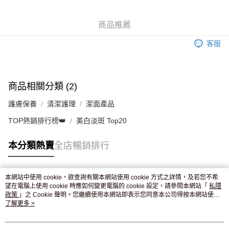
WeChat Pay
商品推薦
送貨方式
客服
JD京東物流，訂單確認發貨後2-4個工作天送達
運費表
滿 HK$250.00 或以上免運費
付款後門市自取，訂單確認後2-4個工作天到店，7天內取。逾期後
商品相關分類 (2)
訂單作廢，並不會安排重寄
護膚保養
清潔護理
潔面產品
免運費
TOP熱銷排行榜👑
美白淡斑 Top20
本分類熱賣
全店暢銷排行
本網站中使用 cookie，欲查詢有關本網站使用 cookie 方式之詳情，及若您不希
熱門標籤
望在電腦上使用 cookie 時應如何變更電腦的 cookie 設定，請參閱本網站「
私隱
政策
」之 Cookie 聲明。您繼續使用本網站即表示您同意本公司得按本網站使用
條款之 Cookie 聲明使用 cookie。
了解更多 >
熱銷排行
最新商品
人氣推薦