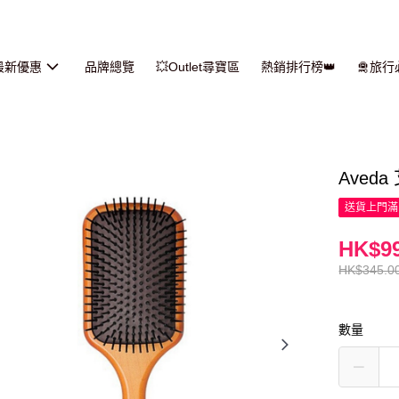
最新優惠
品牌總覽
💥Outlet尋寶區
熱銷排行榜👑
🛅旅
Aved
送貨上門滿H
HK$99
HK$345.0
數量