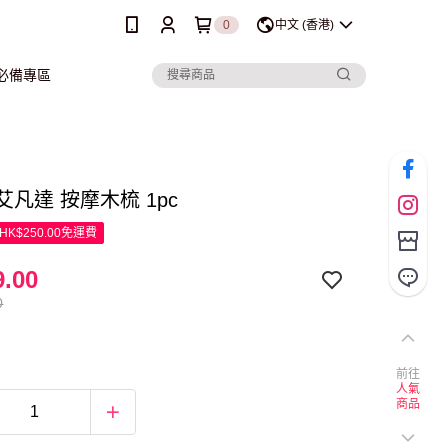
0
中文 (香港)
行必備專區
a 艾凡達 按摩木梳 1pc
K$250.00免運費
.00
0
前往
人氣
商品