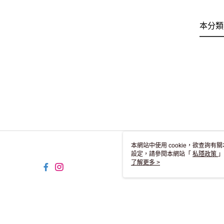
本分類
本網站中使用 cookie，欲查詢有關
設定，請參閱本網站「
私隱政策
」
用 cookie。
了解更多 >