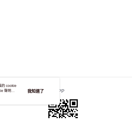
，並不會安排重寄
 cookie
e 聲明使
我知道了
官方APP