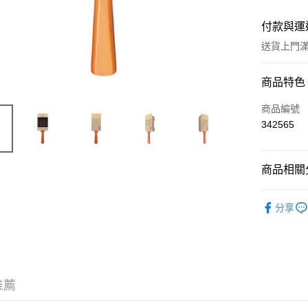
付款與運
送貨上門滿H
付款方式
商品特色
信用卡
商品編號
342565
Apple Pay
AlipayHK
商品相關分
WeChat P
工具及配
分享
送貨方式
JD京東物
滿 HK$2
推薦
付款後門市