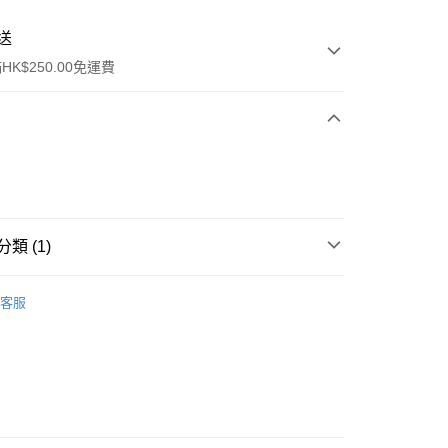
送
K$250.00免運費
類 (1)
ay
件
美髮工具
髮梳
客服
流，訂單確認發貨後2-4個工作天送達
運費表
50.00 或以上免運費
自取，訂單確認後2-4個工作天到店，7天內取。逾期後