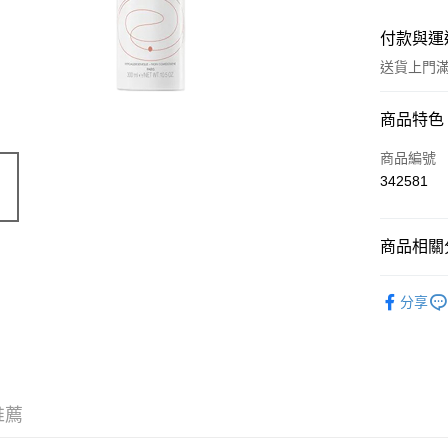
付款與運
送貨上門滿H
付款方式
商品特色
信用卡
商品編號
342581
Apple Pay
AlipayHK
商品相關分
WeChat P
護膚保養
分享
TOP熱銷
送貨方式
JD京東物
滿 HK$2
推薦
付款後門市