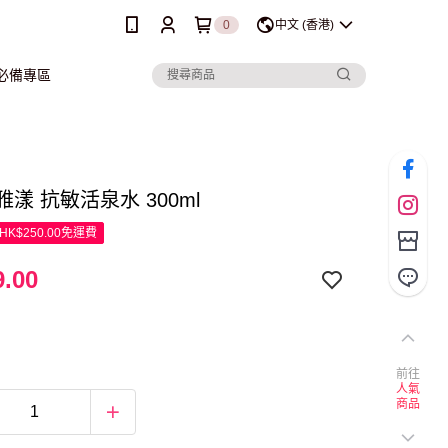
0
中文 (香港)
行必備專區
 雅漾 抗敏活泉水 300ml
K$250.00免運費
.00
前往
人氣
商品