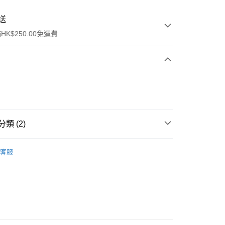
送
K$250.00免運費
類 (2)
ay
爽膚/噴霧
客服
排行榜👑
熱搜推介 Top20
流，訂單確認發貨後2-4個工作天送達
運費表
50.00 或以上免運費
自取，訂單確認後2-4個工作天到店，7天內取。逾期後