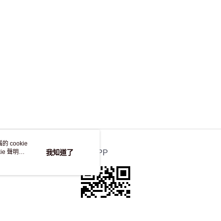
，並不會安排重寄
 cookie
e 聲明使
我知道了
官方APP