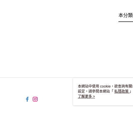
本分類
本網站中使用 cookie，欲查詢有關
設定，請參閱本網站「
私隱政策
」
用 cookie。
了解更多 >