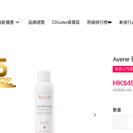
最新優惠
品牌總覽
💥Outlet尋寶區
熱銷排行榜👑
🛅旅
Avene
送貨上門滿H
HK$49
HK$85.00
數量