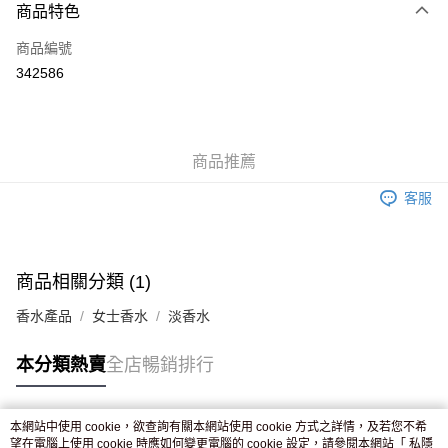
商品特色
信用卡
商品編號
Apple Pay
342586
AlipayHK
WeChat Pay
商品推薦
送貨方式
客服
JD京東物流，訂單確認發貨後2-4個工作天送達
運費表
滿 HK$250.00 或以上免運費
付款後門市自取，訂單確認後2-4個工作天到店，7天內取。逾期後
商品相關分類 (1)
訂單作廢，並不會安排重寄
香水產品
女士香水
淡香水
免運費
本分類熱賣
全店暢銷排行
本網站中使用 cookie，欲查詢有關本網站使用 cookie 方式之詳情，及若您不希
熱門標籤
望在電腦上使用 cookie 時應如何變更電腦的 cookie 設定，請參閱本網站「
私隱