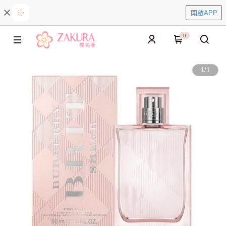
開啟APP
0
1
/
1