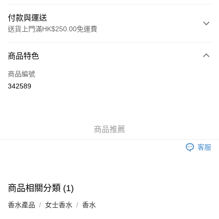
付款與運送
送貨上門滿HK$250.00免運費
付款方式
商品特色
信用卡
商品編號
Apple Pay
342589
AlipayHK
WeChat Pay
商品推薦
送貨方式
客服
JD京東物流，訂單確認發貨後2-4個工作天送達
運費表
滿 HK$250.00 或以上免運費
付款後門市自取，訂單確認後2-4個工作天到店，7天內取。逾期後
商品相關分類 (1)
訂單作廢，並不會安排重寄
香水產品
女士香水
香水
免運費