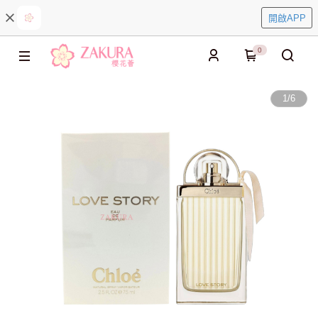
開啟APP
0
1
/
6