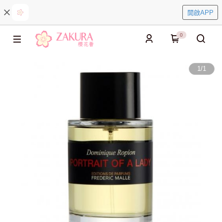
開啟APP
0
1
/
1