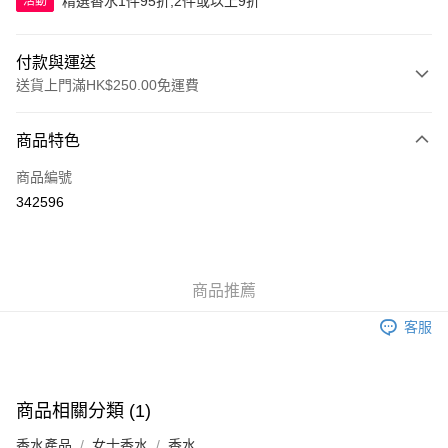
精選香水1件95折,2件或以上9折
活動
付款與運送
送貨上門滿HK$250.00免運費
付款方式
商品特色
信用卡
商品編號
Apple Pay
342596
AlipayHK
WeChat Pay
商品推薦
送貨方式
客服
JD京東物流，訂單確認發貨後2-4個工作天送達
運費表
滿 HK$250.00 或以上免運費
付款後門市自取，訂單確認後2-4個工作天到店，7天內取。逾期後
商品相關分類 (1)
訂單作廢，並不會安排重寄
香水產品
女士香水
香水