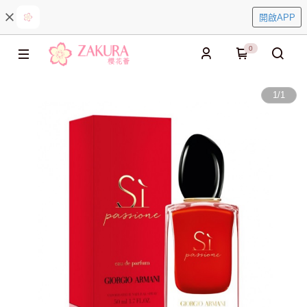
開啟APP
0
1
/
1