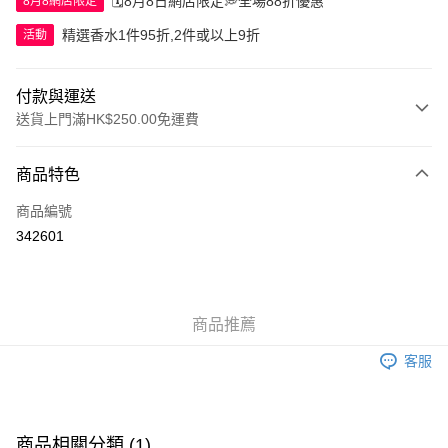
🗓️8月8日網店限定💭全場88折優惠
8月8網店限定
精選香水1件95折,2件或以上9折
活動
付款與運送
送貨上門滿HK$250.00免運費
付款方式
商品特色
信用卡
商品編號
Apple Pay
342601
AlipayHK
WeChat Pay
商品推薦
送貨方式
客服
JD京東物流，訂單確認發貨後2-4個工作天送達
運費表
滿 HK$250.00 或以上免運費
付款後門市自取，訂單確認後2-4個工作天到店，7天內取。逾期後
商品相關分類 (1)