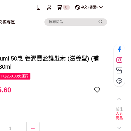
0
中文 (香港)
行必備專區
egumi 50惠 養潤豐盈護髮素 (滋養型) (補
30ml
K$250.00免運費
.60
前往
人氣
商品