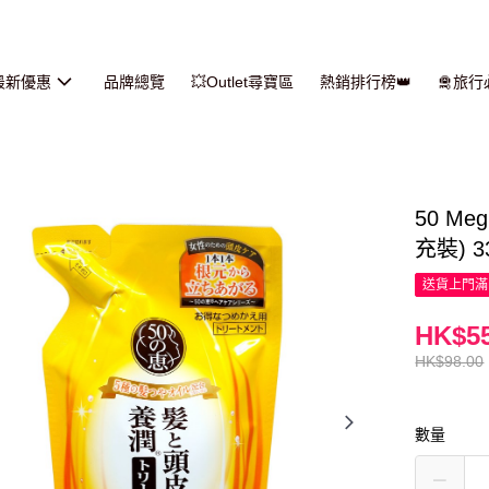
最新優惠
品牌總覽
💥Outlet尋寶區
熱銷排行榜👑
🛅旅
50 M
充裝) 3
送貨上門滿H
HK$55
HK$98.00
數量