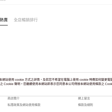
付款後門市
訂單作廢
免運費
熱賣
全店暢銷排行
本網站使用 cookie 方式之詳情，及若您不希望在電腦上使用 cookie 時應如何變更電腦的
之 Cookie 聲明。您繼續使用本網站即表示您同意本公司得按本網站使用條款之 Cooki
關於我們
客戶服務
品牌故事
購物說明
商店簡介
網上留言
私隱政策及網站使用條款
條款及細則
聯絡我們