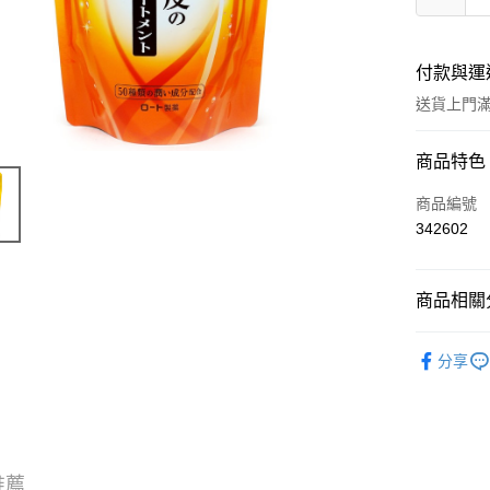
付款與運
送貨上門滿H
付款方式
商品特色
信用卡
商品編號
342602
Apple Pay
AlipayHK
商品相關分
WeChat P
頭髮產品
分享
送貨方式
JD京東物
滿 HK$2
推薦