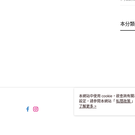
本分類
本網站中使用 cookie，欲查詢有關
設定，請參閱本網站「
私隱政策
」
用 cookie。
了解更多 >