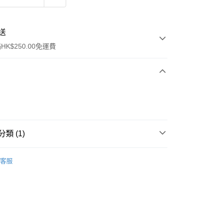
送
K$250.00免運費
類 (1)
ay
洗髮產品
護髮素
客服
流，訂單確認發貨後2-4個工作天送達
運費表
50.00 或以上免運費