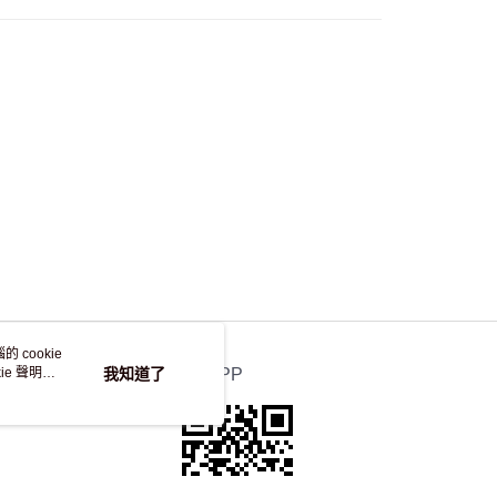
自取，訂單確認後2-4個工作天到店，7天內取。逾期後
，並不會安排重寄
 cookie
e 聲明使
我知道了
官方APP