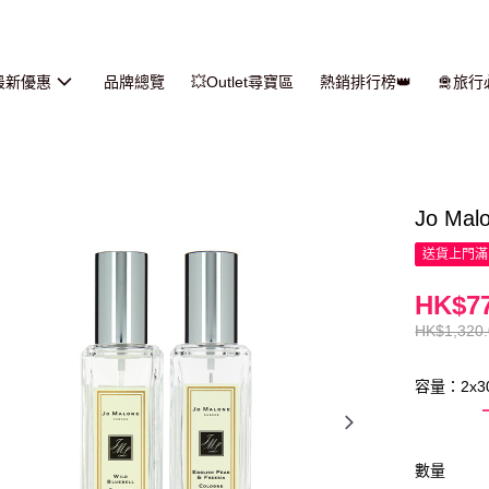
最新優惠
品牌總覽
💥Outlet尋寶區
熱銷排行榜👑
🛅旅
Jo Ma
送貨上門滿H
HK$77
HK$1,320
容量：2x3
數量