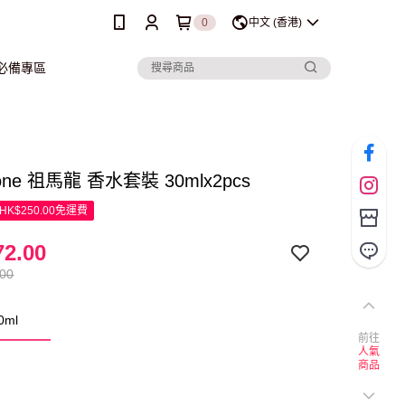
0
中文 (香港)
行必備專區
lone 祖馬龍 香水套裝 30mlx2pcs
K$250.00免運費
2.00
.00
0ml
前往
人氣
商品