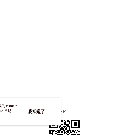
50.00 或以上免運費
自取，訂單確認後2-4個工作天到店，7天內取。逾期後
，並不會安排重寄
 cookie
e 聲明使
我知道了
官方APP