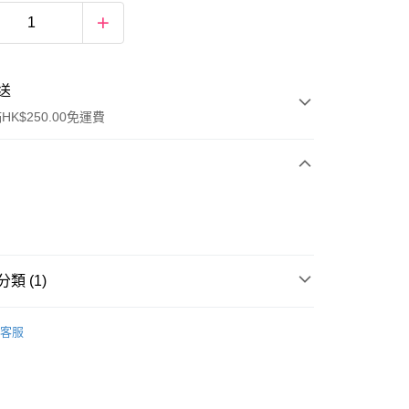
送
K$250.00免運費
類 (1)
ay
禮盒套裝
香水套裝
客服
流，訂單確認發貨後2-4個工作天送達
運費表