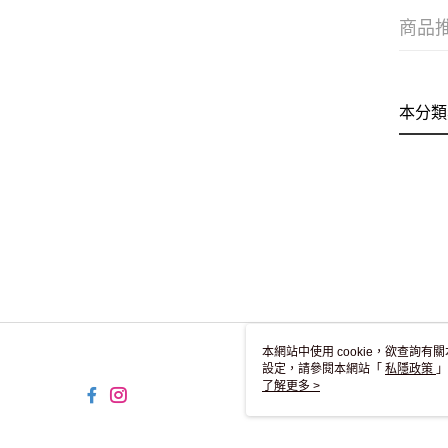
商品
本分類
本網站中使用 cookie，欲查詢有關
設定，請參閱本網站「
私隱政策
」
用 cookie。
了解更多 >