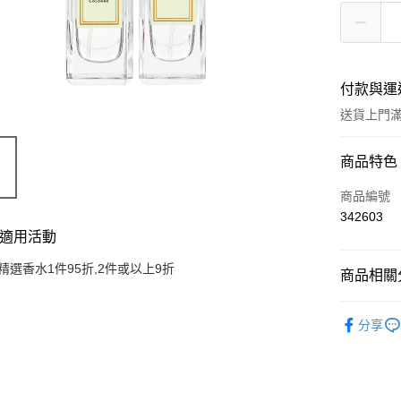
付款與運
送貨上門滿H
付款方式
商品特色
信用卡
商品編號
342603
Apple Pay
適用活動
AlipayHK
精選香水1件95折,2件或以上9折
商品相關分
WeChat P
香水產品
分享
送貨方式
JD京東物