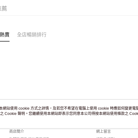
滿 HK$2
推薦
付款後門市
訂單作廢
免運費
熱賣
全店暢銷排行
本網站使用 cookie 方式之詳情，及若您不希望在電腦上使用 cookie 時應如何變更電腦的
之 Cookie 聲明。您繼續使用本網站即表示您同意本公司得按本網站使用條款之 Cooki
關於我們
客戶服務
品牌故事
購物說明
商店簡介
網上留言