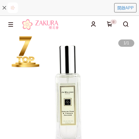
開啟APP
0
1
/
1