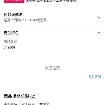
🗓️8月8日網店限定💭全場88折優惠
8月8網店限定
付款與運送
送貨上門滿HK$250.00免運費
付款方式
商品特色
信用卡
商品編號
Apple Pay
342604
AlipayHK
WeChat Pay
商品推薦
送貨方式
客服
JD京東物流，訂單確認發貨後2-4個工作天送達
運費表
滿 HK$250.00 或以上免運費
付款後門市自取，訂單確認後2-4個工作天到店，7天內取。逾期後
商品相關分類 (2)
訂單作廢，並不會安排重寄
香水產品
女士香水
古龍水