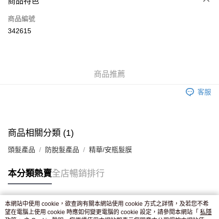
商品特色
信用卡
商品編號
Apple Pay
342615
AlipayHK
WeChat Pay
商品推薦
送貨方式
客服
JD京東物流，訂單確認發貨後2-4個工作天送達
運費表
滿 HK$250.00 或以上免運費
付款後門市自取，訂單確認後2-4個工作天到店，7天內取。逾期後
商品相關分類 (1)
訂單作廢，並不會安排重寄
頭髮產品
防脫髮產品
精華/安瓶髮膜
免運費
本分類熱賣
全店暢銷排行
本網站中使用 cookie，欲查詢有關本網站使用 cookie 方式之詳情，及若您不希
熱門標籤
望在電腦上使用 cookie 時應如何變更電腦的 cookie 設定，請參閱本網站「
私隱