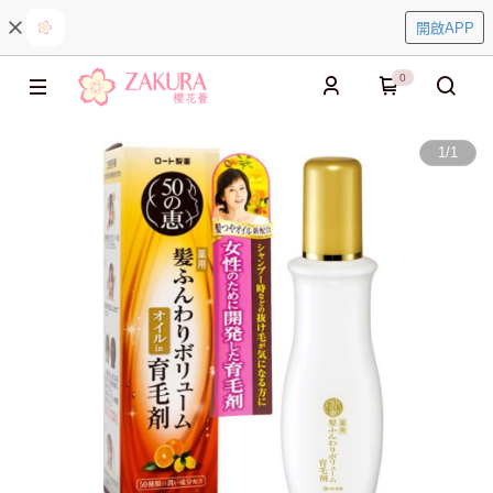
開啟APP
0
1
/
1