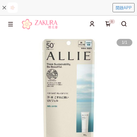
開啟APP
0
1
/
1