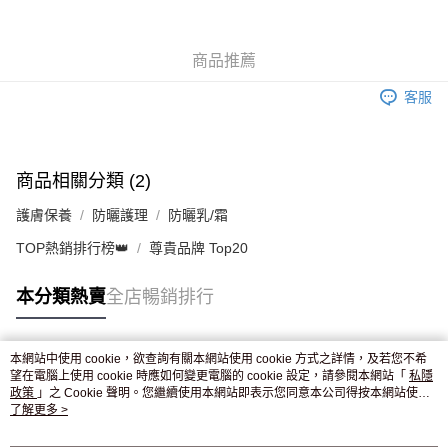
WeChat Pay
商品推薦
送貨方式
客服
JD京東物流，訂單確認發貨後2-4個工作天送達
運費表
滿 HK$250.00 或以上免運費
付款後門市自取，訂單確認後2-4個工作天到店，7天內取。逾期後
商品相關分類 (2)
訂單作廢，並不會安排重寄
護膚保養
防曬護理
防曬乳/霜
免運費
TOP熱銷排行榜👑
尊貴品牌 Top20
本分類熱賣
全店暢銷排行
本網站中使用 cookie，欲查詢有關本網站使用 cookie 方式之詳情，及若您不希
熱門標籤
望在電腦上使用 cookie 時應如何變更電腦的 cookie 設定，請參閱本網站「
私隱
政策
」之 Cookie 聲明。您繼續使用本網站即表示您同意本公司得按本網站使用
條款之 Cookie 聲明使用 cookie。
了解更多 >
熱銷排行
最新商品
人氣推薦