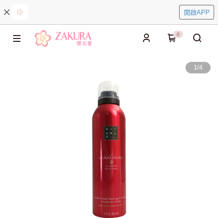
開啟APP
0
1
/
4