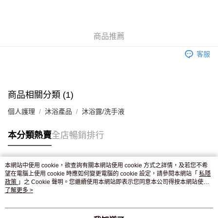
AlipayHK
WeChat Pay
商品推薦
送貨方式
客服
JD京東物流，訂單確認發貨後2-4個工作天送達
運費表
滿 HK$250.00 或以上免運費
付款後門市自取，訂單確認後2-4個工作天到店，7天內取。逾期後
商品相關分類 (1)
訂單作廢，並不會安排重寄
個人護理
沐浴產品
沐浴露/洗手液
免運費
本分類熱賣
全店暢銷排行
本網站中使用 cookie，欲查詢有關本網站使用 cookie 方式之詳情，及若您不希
熱門標籤
望在電腦上使用 cookie 時應如何變更電腦的 cookie 設定，請參閱本網站「
私隱
政策
」之 Cookie 聲明。您繼續使用本網站即表示您同意本公司得按本網站使用
條款之 Cookie 聲明使用 cookie。
了解更多 >
熱銷排行
最新商品
人氣推薦