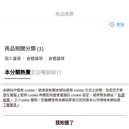
WeChat Pay
商品推薦
送貨方式
客服
JD京東物流，訂單確認發貨後2-4個工作天送達
運費表
滿 HK$250.00 或以上免運費
付款後門市自取，訂單確認後2-4個工作天到店，7天內取。逾期後
商品相關分類 (1)
訂單作廢，並不會安排重寄
個人護理
身體護理
身體護理
免運費
本分類熱賣
全店暢銷排行
本網站中使用 cookie，欲查詢有關本網站使用 cookie 方式之詳情，及若您不希
熱門標籤
望在電腦上使用 cookie 時應如何變更電腦的 cookie 設定，請參閱本網站「
私隱
政策
」之 Cookie 聲明。您繼續使用本網站即表示您同意本公司得按本網站使用
條款之 Cookie 聲明使用 cookie。
了解更多 >
熱銷排行
最新商品
人氣推薦
我知道了