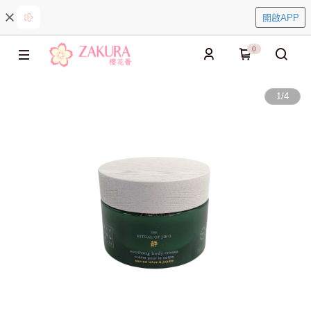
開啟APP
0
1
/
4