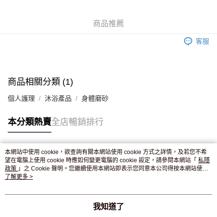
WeChat Pay
商品推薦
送貨方式
客服
JD京東物流，訂單確認發貨後2-4個工作天送達
運費表
滿 HK$250.00 或以上免運費
付款後門市自取，訂單確認後2-4個工作天到店，7天內取。逾期後
商品相關分類 (1)
訂單作廢，並不會安排重寄
個人護理
沐浴產品
身體磨砂
免運費
本分類熱賣
全店暢銷排行
本網站中使用 cookie，欲查詢有關本網站使用 cookie 方式之詳情，及若您不希
熱門標籤
望在電腦上使用 cookie 時應如何變更電腦的 cookie 設定，請參閱本網站「
私隱
政策
」之 Cookie 聲明。您繼續使用本網站即表示您同意本公司得按本網站使用
條款之 Cookie 聲明使用 cookie。
了解更多 >
熱銷排行
最新商品
人氣推薦
我知道了