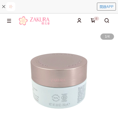
開啟APP
0
1
/
4