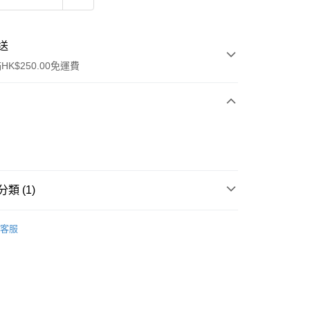
送
K$250.00免運費
類 (1)
ay
面部護膚
面霜/乳液
客服
流，訂單確認發貨後2-4個工作天送達
運費表
50.00 或以上免運費