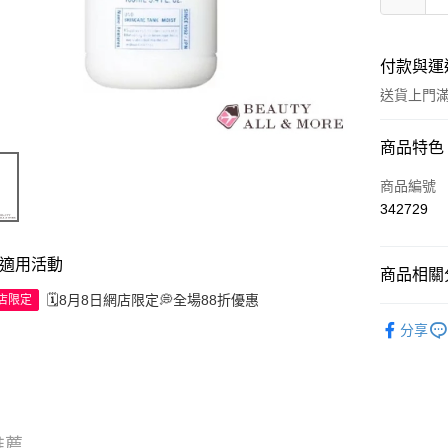
付款與運
送貨上門滿H
付款方式
商品特色
信用卡
商品編號
342729
Apple Pay
AlipayHK
適用活動
商品相關分
WeChat P
🗓️8月8日網店限定💭全場88折優惠
網店限定
男士護膚
分享
送貨方式
JD京東物
滿 HK$2
推薦