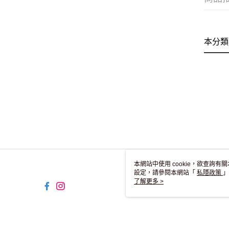
本分類
本網站中使用 cookie，欲查詢有關
設定，請參閱本網站「
私隱政策
」
用 cookie。
了解更多 >