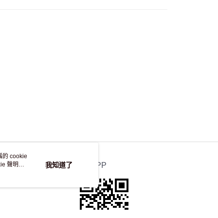
自取，訂單確認後2-4個工作天到店，7天內取。逾期後
，並不會安排重寄
 cookie
e 聲明使
我知道了
官方APP