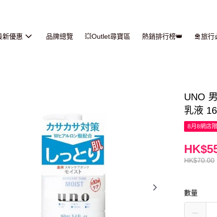
最新優惠
品牌總覽
💥Outlet尋寶區
熱銷排行榜👑
🛅旅
UNO
乳液 16
8月8網店
HK$55
HK$70.00
數量