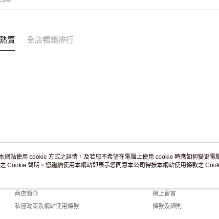
付款後門市
訂單作廢
免運費
熱賣
全店暢銷排行
本網站使用 cookie 方式之詳情，及若您不希望在電腦上使用 cookie 時應如何變更電腦的
之 Cookie 聲明。您繼續使用本網站即表示您同意本公司得按本網站使用條款之 Cooki
關於我們
客戶服務
品牌故事
購物說明
商店簡介
網上留言
私隱政策及網站使用條款
條款及細則