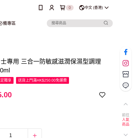
0
中文 (香港)
行必備專區
 男士專用 三合一防敏感滋潤保濕型調理
0ml
限定
獨享
送貨上門滿HK$250.00免運費
.00
前往
人氣
商品