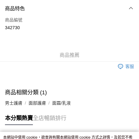
付款方式
商品特色
信用卡
商品編號
Apple Pay
342730
AlipayHK
WeChat Pay
商品推薦
送貨方式
客服
JD京東物流，訂單確認發貨後2-4個工作天送達
運費表
滿 HK$250.00 或以上免運費
付款後門市自取，訂單確認後2-4個工作天到店，7天內取。逾期後
商品相關分類 (1)
訂單作廢，並不會安排重寄
男士護膚
面部護膚
面霜/乳液
免運費
本分類熱賣
全店暢銷排行
本網站中使用 cookie，欲查詢有關本網站使用 cookie 方式之詳情，及若您不希