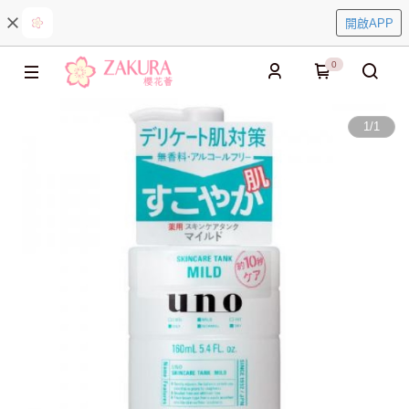
開啟APP
0
1
/
1