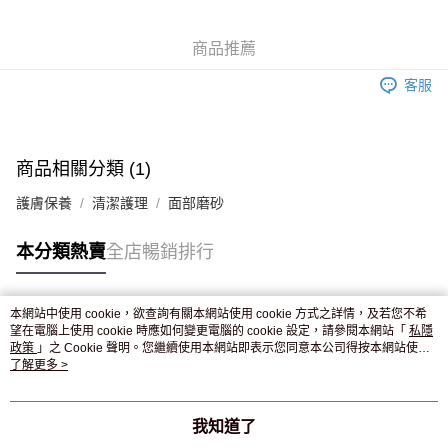
WeChat Pay
商品推薦
送貨方式
客服
JD京東物流，訂單確認發貨後2-4個工作天送達
運費表
滿 HK$250.00 或以上免運費
付款後門市自取，訂單確認後2-4個工作天到店，7天內取。逾期後
商品相關分類 (1)
訂單作廢，並不會安排重寄
護膚保養
清潔護理
面部磨砂
免運費
本分類熱賣
全店暢銷排行
本網站中使用 cookie，欲查詢有關本網站使用 cookie 方式之詳情，及若您不希
熱門標籤
望在電腦上使用 cookie 時應如何變更電腦的 cookie 設定，請參閱本網站「
私隱
政策
」之 Cookie 聲明。您繼續使用本網站即表示您同意本公司得按本網站使用
條款之 Cookie 聲明使用 cookie。
了解更多 >
熱銷排行
最新商品
人氣推薦
我知道了