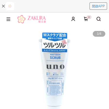
開啟APP
0
1
/
4