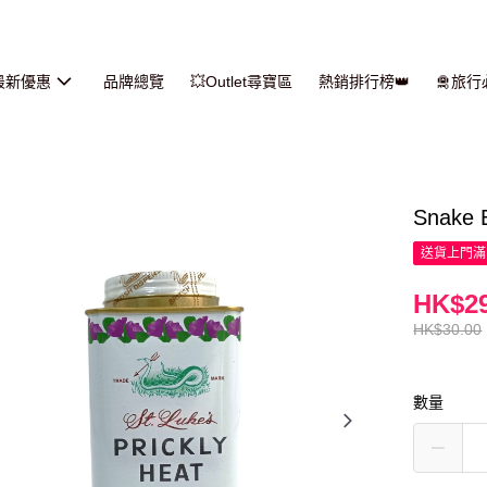
最新優惠
品牌總覽
💥Outlet尋寶區
熱銷排行榜👑
🛅旅
Snake
送貨上門滿H
HK$29
HK$30.00
數量