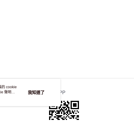
，並不會安排重寄
 cookie
e 聲明使
我知道了
官方APP