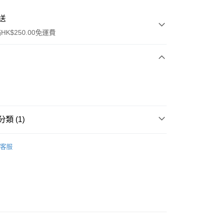
送
K$250.00免運費
類 (1)
ay
身體護理
止汗香體
客服
流，訂單確認發貨後2-4個工作天送達
運費表
50.00 或以上免運費
自取，訂單確認後2-4個工作天到店，7天內取。逾期後