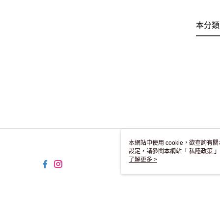
本分類
本網站中使用 cookie，欲查詢有關
設定，請參閱本網站「
私隱政策
」
用 cookie。
了解更多 >