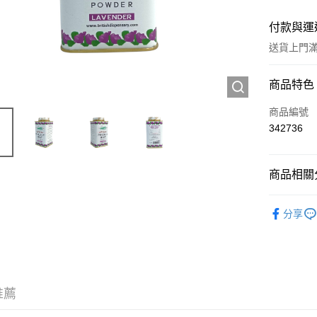
付款與運
送貨上門滿H
付款方式
商品特色
信用卡
商品編號
342736
Apple Pay
AlipayHK
商品相關分
WeChat P
個人護理
分享
送貨方式
JD京東物
滿 HK$2
推薦
付款後門市