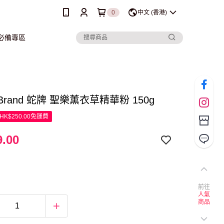
0
中文 (香港)
行必備專區
 Brand 蛇牌 聖樂薰衣草精華粉 150g
K$250.00免運費
.00
前往
人氣
商品