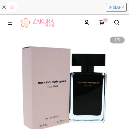
開啟APP
0
1
/
5