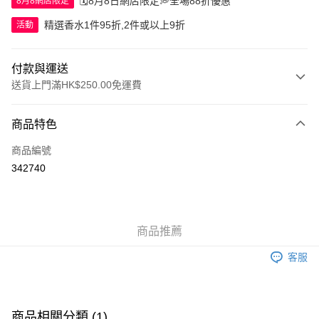
🗓️8月8日網店限定💭全場88折優惠
8月8網店限定
精選香水1件95折,2件或以上9折
活動
付款與運送
送貨上門滿HK$250.00免運費
付款方式
商品特色
信用卡
商品編號
Apple Pay
342740
AlipayHK
WeChat Pay
商品推薦
送貨方式
客服
JD京東物流，訂單確認發貨後2-4個工作天送達
運費表
滿 HK$250.00 或以上免運費
付款後門市自取，訂單確認後2-4個工作天到店，7天內取。逾期後
商品相關分類 (1)