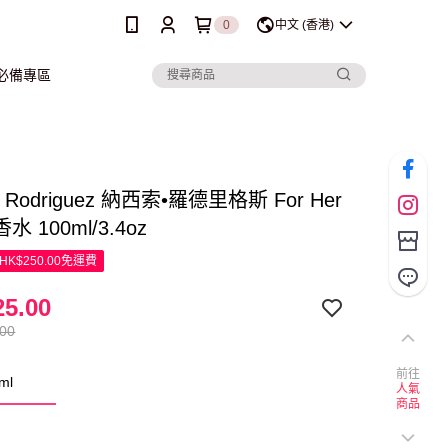
0
中文 (香港)
行必備專區
so Rodriguez 納西索•羅德里格斯 For Her
 100ml/3.4oz
K$250.00免運費
5.00
.00
前往
ml
人氣
商品