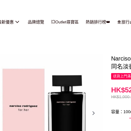
最新優惠
品牌總覽
💥Outlet尋寶區
熱銷排行榜👑
🛅旅
Narci
同名淡香水
送貨上門滿H
HK$52
HK$1,000
容量：100