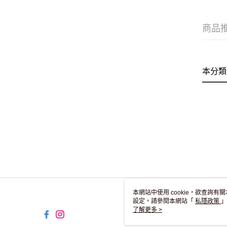
商品
本分類
本網站中使用 cookie，欲查詢有關
設定，請參閱本網站「
私隱政策
」
用 cookie。
了解更多 >