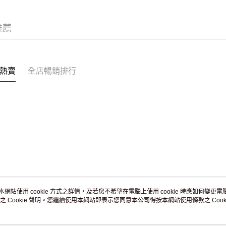
JD京東物
滿 HK$2
推薦
付款後門市
訂單作廢
免運費
熱賣
全店暢銷排行
本網站使用 cookie 方式之詳情，及若您不希望在電腦上使用 cookie 時應如何變更電腦的
之 Cookie 聲明。您繼續使用本網站即表示您同意本公司得按本網站使用條款之 Cooki
關於我們
客戶服務
品牌故事
購物說明