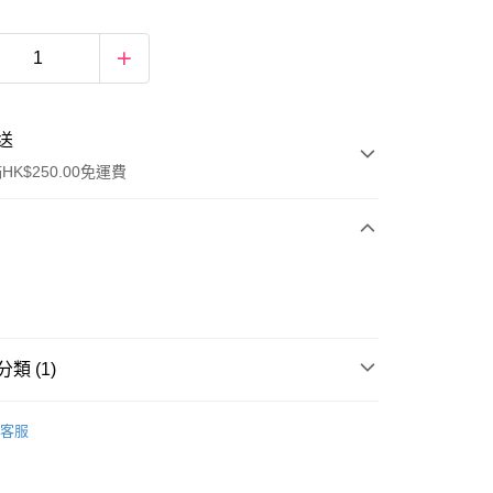
送
K$250.00免運費
類 (1)
ay
女士香水
淡香水
客服