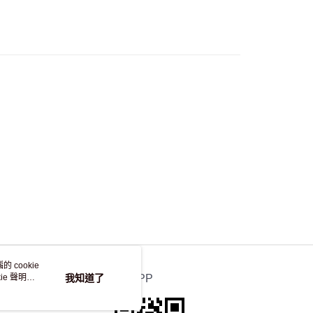
流，訂單確認發貨後2-4個工作天送達
運費表
50.00 或以上免運費
自取，訂單確認後2-4個工作天到店，7天內取。逾期後
，並不會安排重寄
 cookie
e 聲明使
我知道了
官方APP