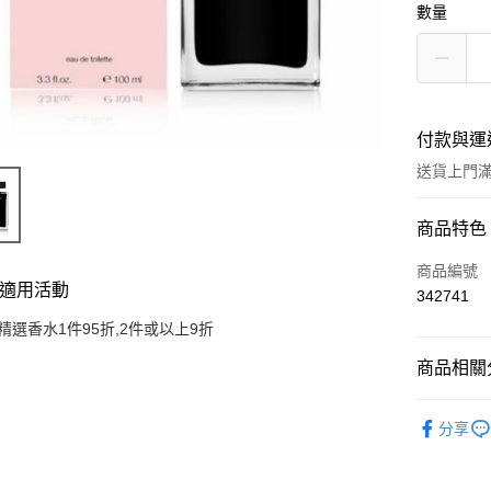
數量
付款與運
送貨上門滿H
付款方式
商品特色
信用卡
商品編號
適用活動
342741
Apple Pay
精選香水1件95折,2件或以上9折
AlipayHK
商品相關分
WeChat P
香水產品
分享
送貨方式